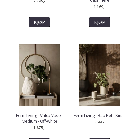
Cashmere
2.499,-
1.169,-
KJØP
KJØP
Ferm Living - Vulca Vase -
Ferm Living - Bau Pot - Small
Medium - Off-white
699,-
1.875,-