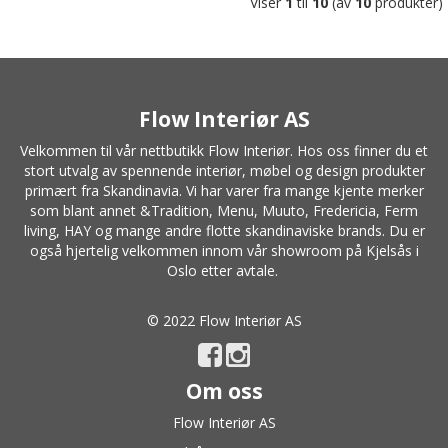
Viser
1
til
10
(av
10
produkter)
Flow Interiør AS
Velkommen til vår nettbutikk Flow Interiør. Hos oss finner du et
stort utvalg av spennende interiør, møbel og design produkter
primært fra Skandinavia. Vi har varer fra mange kjente merker
som blant annet
&Tradition
,
Menu
,
Muuto
, Fredericia,
Ferm
living
,
HAY
og mange andre flotte skandinaviske brands. Du er
også hjertelig velkommen innom vår showroom på Kjelsås i
Oslo etter avtale.
© 2022 Flow Interiør AS
Om oss
Flow Interiør AS