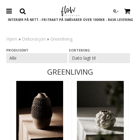
0,-
INTERIØR PÅ NETT - FRI FRAKT PÅ SMÅVARER OVER 1000KR - RASK LEVERING
Hjem
»
Dekorasjon
»
Greenliving
PRODUSENT
SORTERING
Nullstill
Trykk ENTER for å søke
GREENLIVING