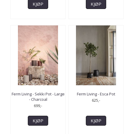
KJØP
KJØP
Ferm Living - Sekki Pot - Large
Ferm Living - Esca Pot
- Charcoal
625,-
699,-
KJØP
KJØP