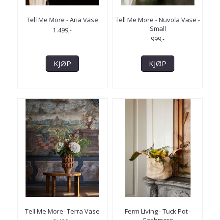
Tell Me More - Aria Vase
Tell Me More - Nuvola Vase -
Small
1.499,-
999,-
KJØP
KJØP
Tell Me More- Terra Vase
Ferm Living - Tuck Pot -