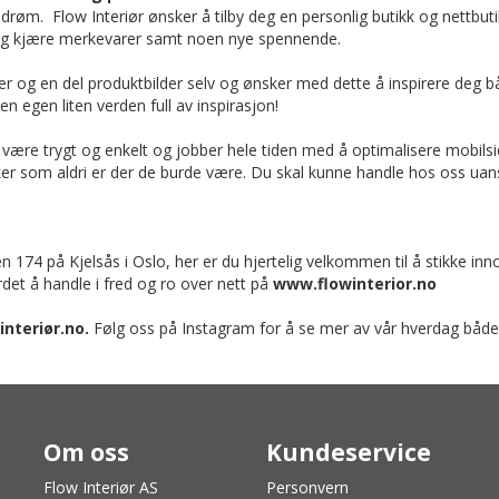
røm. Flow Interiør ønsker å tilby deg en personlig butikk og nettbu
e og kjære merkevarer samt noen nye spennende.
 bilder og en del produktbilder selv og ønsker med dette å inspirere de
n egen liten verden full av inspirasjon!
 være trygt og enkelt og jobber hele tiden med å optimalisere mobilside
ikker som aldri er der de burde være. Du skal kunne handle hos oss uan
 174 på Kjelsås i Oslo, her er du hjertelig velkommen til å stikke inn
et å handle i fred og ro over nett på
www.flowinterior.no
interiør.no.
Følg oss på Instagram for å se mer av vår hverdag både
Om oss
Kundeservice
Flow Interiør AS
Personvern