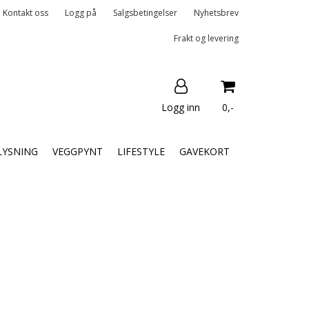
Kontakt oss
Logg på
Salgsbetingelser
Nyhetsbrev
Frakt og levering
Logg inn
0,-
Nullstill
LYSNING
VEGGPYNT
LIFESTYLE
GAVEKORT
Trykk ENTER for å søke