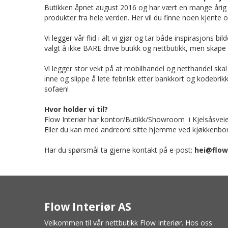
Butikken åpnet august 2016 og har vært en mange årig d
produkter fra hele verden. Her vil du finne noen kjent
Vi legger vår flid i alt vi gjør og tar både inspirasjons
valgt å ikke BARE drive butikk og nettbutikk, men skape e
Vi legger stor vekt på at mobilhandel og netthandel skal
inne og slippe å lete febrilsk etter bankkort og kodebr
sofaen!
Hvor holder vi til?
Flow Interiør har kontor/Butikk/Showroom i Kjelsåsveien
Eller du kan med andreord sitte hjemme ved kjøkkenbord
Har du spørsmål ta gjerne kontakt på e-post:
hei@flow
Flow Interiør AS
Velkommen til vår nettbutikk Flow Interiør. Hos oss