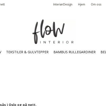
nett
InteriørDesign
Hjem
Om oss
V
TEKSTILER & GULVTEPPER
BAMBUS RULLEGARDINER
BE
lsås i Oslo og på nett.