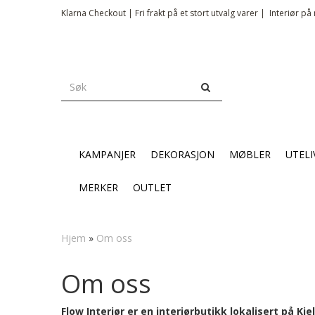
Klarna Checkout | Fri frakt på et stort utvalg varer |
Interiør på 
KAMPANJER
DEKORASJON
MØBLER
UTELI
MERKER
OUTLET
Hjem
»
Om oss
Om oss
Flow Interiør er en interiørbutikk lokalisert på Kje