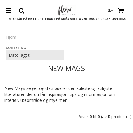
0,-
INTERIØR PÅ NETT - FRI FRAKT PÅ SMÅVARER OVER 1000KR - RASK LEVERING
Hjem
SORTERING
Nullstill
Trykk ENTER for å søke
NEW MAGS
New Mags selger og distribuerer den kuleste og stiligste
litteraturen der du får inspirasjon, tips og informasjon om
interiør, uteområde og mye mer.
Viser
0
til
0
(av
0
produkter)