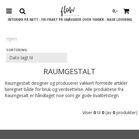
0,-
INTERIØR PÅ NETT - FRI FRAKT PÅ SMÅVARER OVER 1000KR - RASK LEVERING
Hjem
SORTERING
Nullstill
Trykk ENTER for å søke
RAUMGESTALT
Raumgestalt designer og produserer vakkert formede artikler
beregnet både for bruk og verdsettelse. Alle produktene fra
Raumgesalt er håndlaget noe som gir gode kvalitetstegn.
Viser
0
til
0
(av
0
produkter)