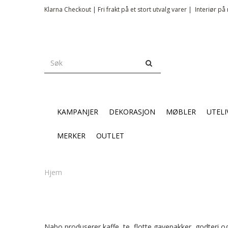
Klarna Checkout | Fri frakt på et stort utvalg varer |
Interiør på 
KAMPANJER
DEKORASJON
MØBLER
UTELI
MERKER
OUTLET
Hjem
Nabo produserer kaffe, te, flotte gavepakker, godteri og 