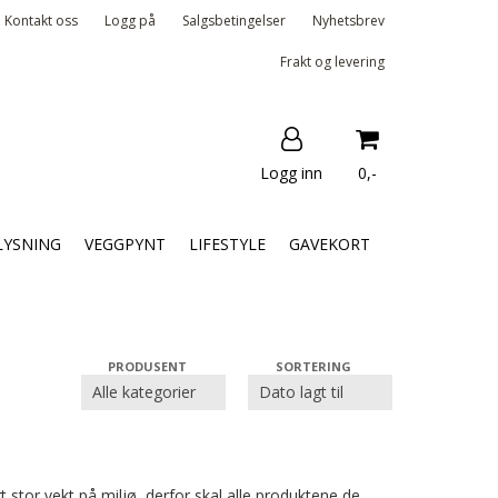
Kontakt oss
Logg på
Salgsbetingelser
Nyhetsbrev
Frakt og levering
Logg inn
0,-
Nullstill
LYSNING
VEGGPYNT
LIFESTYLE
GAVEKORT
Trykk ENTER for å søke
PRODUSENT
SORTERING
t stor vekt på miljø, derfor skal alle produktene de