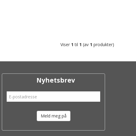
Viser
1
til
1
(av
1
produkter)
Nyhetsbrev
Meld meg på