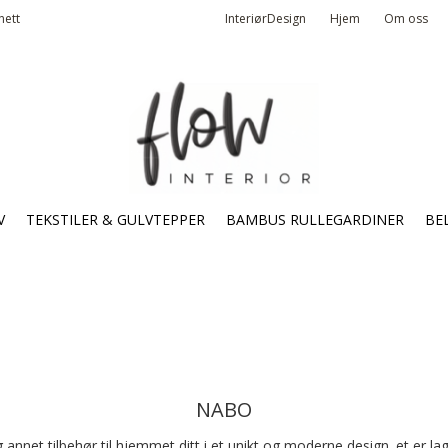
nett
InteriørDesign
Hjem
Om oss
V
TEKSTILER & GULVTEPPER
BAMBUS RULLEGARDINER
BE
NABO
annet tilbehør til hjemmet ditt i et unikt og moderne design. et er lag