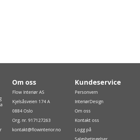
Om oss
Kundeservice
Flow Interiør AS
Personvern
g
Kjelsåsveien 174 A
InteriørDesign
ra
0884 Oslo
Om oss
Org. nr. 917127263
Kontakt oss
r
kontakt@flowinterior.no
Logg på
Salgsbetingelser