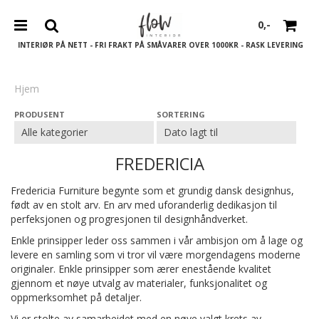
0,-
INTERIØR PÅ NETT - FRI FRAKT PÅ SMÅVARER OVER 1000KR - RASK LEVERING
Hjem
PRODUSENT
SORTERING
Nullstill
Trykk ENTER for å søke
FREDERICIA
Fredericia Furniture begynte som et grundig dansk designhus,
født av en stolt arv. En arv med uforanderlig dedikasjon til
perfeksjonen og progresjonen til designhåndverket.
Enkle prinsipper leder oss sammen i vår ambisjon om å lage og
levere en samling som vi tror vil være morgendagens moderne
originaler. Enkle prinsipper som ærer enestående kvalitet
gjennom et nøye utvalg av materialer, funksjonalitet og
oppmerksomhet på detaljer.
Vi er stolte av samarbeidet med en nøye valgt krets av