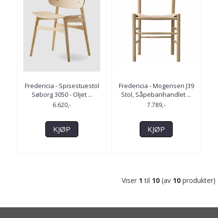
Fredericia - Spisestuestol
Fredericia - Mogensen J39
Søborg 3050 - Oljet ...
Stol, Såpebanhandlet ...
6.620,-
7.789,-
KJØP
KJØP
Viser
1
til
10
(av
10
produkter)