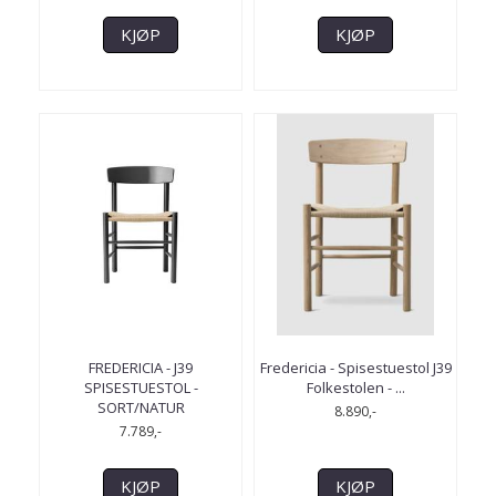
KJØP
KJØP
FREDERICIA - J39
Fredericia - Spisestuestol J39
SPISESTUESTOL -
Folkestolen - ...
SORT/NATUR
8.890,-
7.789,-
KJØP
KJØP