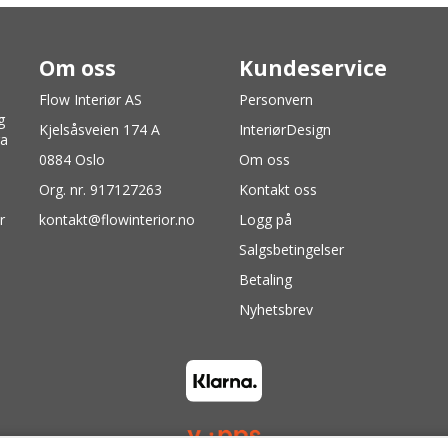
Om oss
Kundeservice
Flow Interiør AS
Personvern
g
Kjelsåsveien 174 A
InteriørDesign
ra
0884 Oslo
Om oss
Org. nr. 917127263
Kontakt oss
r
kontakt@flowinterior.no
Logg på
Salgsbetingelser
Betaling
Nyhetsbrev