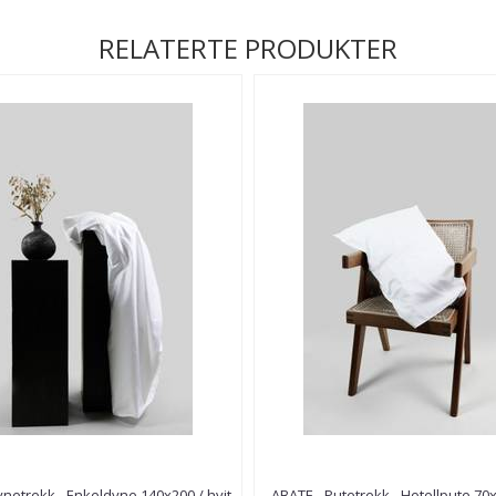
RELATERTE PRODUKTER
ynetrekk - Enkeldyne 140x200 / hvit
ABATE - Putetrekk - Hotellpute 70x