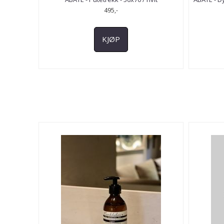
495,-
KJØP