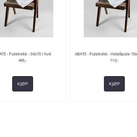
TE - Putetrekk - 50x70 / hvit
ABATE - Putetrekk - Hotellpute 70x
495,-
710,-
KJØP
KJØP