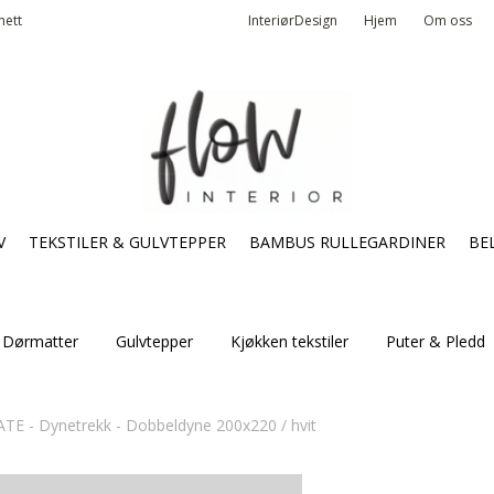
nett
InteriørDesign
Hjem
Om oss
V
TEKSTILER & GULVTEPPER
BAMBUS RULLEGARDINER
BE
Dørmatter
Gulvtepper
Kjøkken tekstiler
Puter & Pledd
TE - Dynetrekk - Dobbeldyne 200x220 / hvit