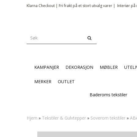
Klarna Checkout | Fri frakt på et stort utvalg varer |
Interiør på 
KAMPANJER
DEKORASJON
MØBLER
UTELI
MERKER
OUTLET
Baderoms tekstiler
Hjem
»
Tekstiler & Gulvtepper
»
Soverom tekstiler
»
ABA