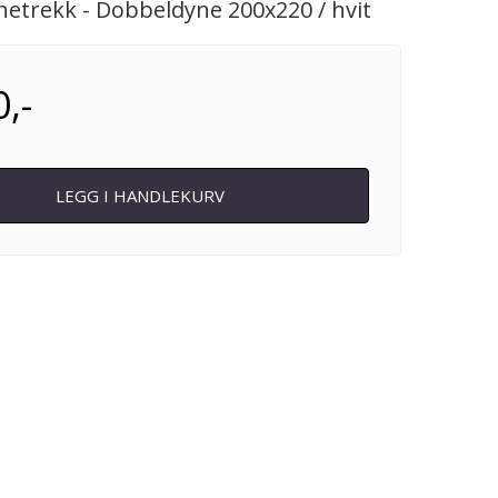
etrekk - Dobbeldyne 200x220 / hvit
,-
LEGG I HANDLEKURV