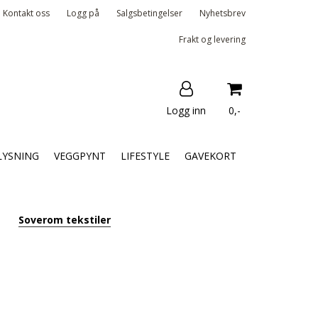
Kontakt oss
Logg på
Salgsbetingelser
Nyhetsbrev
Frakt og levering
Logg inn
0,-
Nullstill
LYSNING
VEGGPYNT
LIFESTYLE
GAVEKORT
Trykk ENTER for å søke
Soverom tekstiler