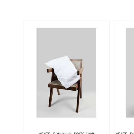
ABATE - Putetrekk - 50x70 / hvit
ABATE - D