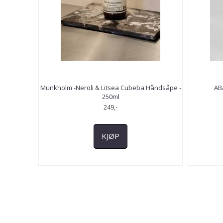
Munkholm -Neroli & Litsea Cubeba Håndsåpe -
ABA
250ml
249,-
KJØP