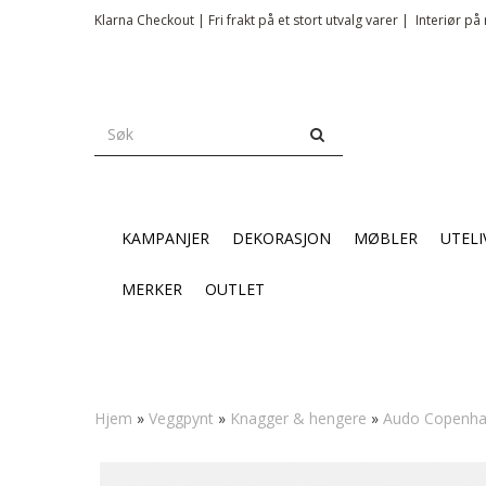
Klarna Checkout | Fri frakt på et stort utvalg varer |
Interiør på 
KAMPANJER
DEKORASJON
MØBLER
UTELI
MERKER
OUTLET
Hjem
»
Veggpynt
»
Knagger & hengere
»
Audo Copenhag