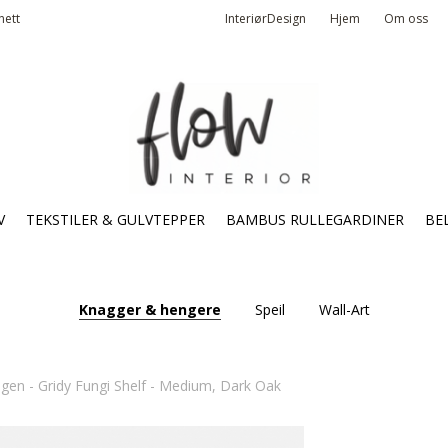
nett
InteriørDesign
Hjem
Om oss
V
TEKSTILER & GULVTEPPER
BAMBUS RULLEGARDINER
BE
Knagger & hengere
Speil
Wall-Art
en - Gridy Fungi Shelf - Medium, Dark Oak