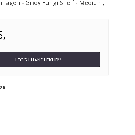
hagen - Gridy Fungi Shelf - Medium,
,-
LEGG I HANDLEKURV
IØR