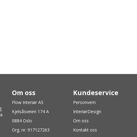
Om oss
Kundeservice
Flow Interiør AS
Personvern
g
Kjelsåsveien 174 A
InteriørDesign
ra
0884 Oslo
Om oss
Org. nr. 917127263
Kontakt oss