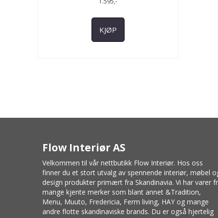
1.595,-
KJØP
Flow Interiør AS
Velkommen til vår nettbutikk Flow Interiør. Hos oss
finner du et stort utvalg av spennende interiør, møbel o
design produkter primært fra Skandinavia. Vi har varer f
mange kjente merker som blant annet
&Tradition
,
Menu
,
Muuto
, Fredericia,
Ferm living
,
HAY
og mange
andre flotte skandinaviske brands. Du er også hjertelig