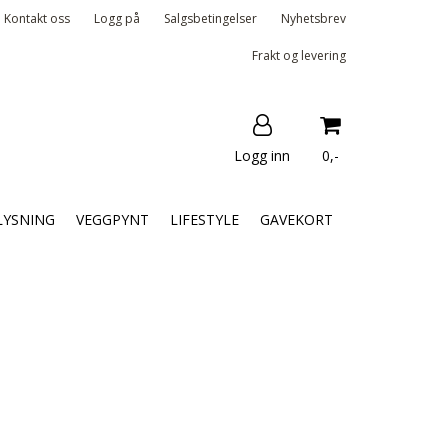
Kontakt oss
Logg på
Salgsbetingelser
Nyhetsbrev
Frakt og levering
Logg inn
0,-
Nullstill
LYSNING
VEGGPYNT
LIFESTYLE
GAVEKORT
Trykk ENTER for å søke