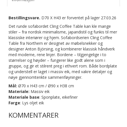
Bestillingsvare.
D70 X H43 er forventet på lager 27.03.26
Det runde sofabordet Cling Coffee Table kan kle mange
stiler – fra nordisk minimalisme, japandistil og funkis til mer
klassiske interiører og hjem. Sofabordserien Cling Coffee
Table fra Northern er designet av møbelsnekker og
designer Anton Björsing, og kombinerer klassisk håndverk
med moderne, rene linjer. Bordene – tilgjengelige i to
størrelser og høyder – fungerer like godt alene som i
gruppe, og gir et stilrent preg i ethvert rom. Både bordplate
og understell er laget i massiv eik, med vakre detaljer og
nøye gjennomtenkte sammenføyninger.
Mål:
Ø70 x H43 cm / Ø90 x H38 cm
Materiale:
Massiv eik
Materiale base
: Sponplate, eikefiner
Farge
: Lys oljet eik
KOMMENTARER