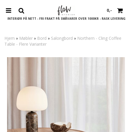
0,-
INTERIØR PÅ NETT - FRI FRAKT PÅ SMÅVARER OVER 1000KR - RASK LEVERING
Hjem
»
Møbler
»
Bord
»
Salongbord
»
Northern - Cling Coffee
Table - Flere Varianter
Nullstill
Trykk ENTER for å søke